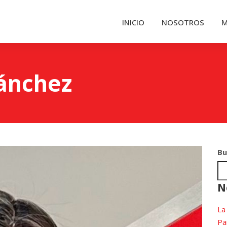
INICIO
NOSOTROS
M
Sánchez
Bu
N
La
Pa