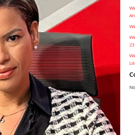
Wi
Ar
Wi
Wi
23
Wi
Li
C
No