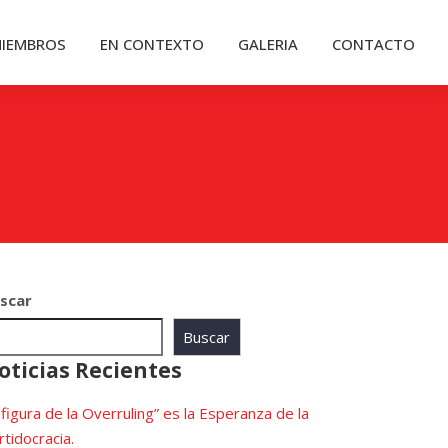
IEMBROS
EN CONTEXTO
GALERIA
CONTACTO
scar
Buscar
oticias Recientes
 figura de la Overruling” es la Esperanza de la
rtidocracia.