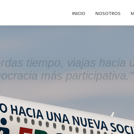
INICIO
NOSOTROS
M
erdas tiempo, viajas hacia 
cracia más participativa."