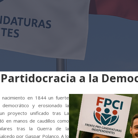
 Partidocracia a la Demo
u nacimiento en 1844 un fuerte
 democrático y erosionado la
 un proyecto unificado tras La
edó en manos de caudillos como
milares tras la Guerra de la
Salcedo por Gaspar Polanco. A lo