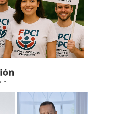
ión
bles