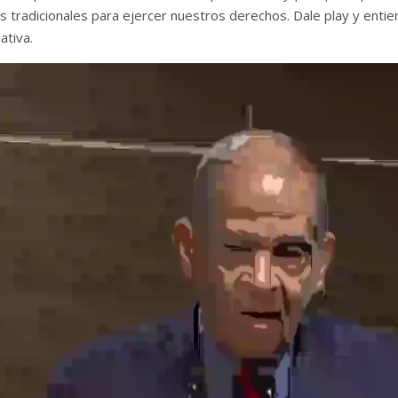
 tradicionales para ejercer nuestros derechos. Dale play y entien
ativa.