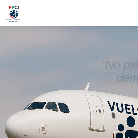
"No pi
demo