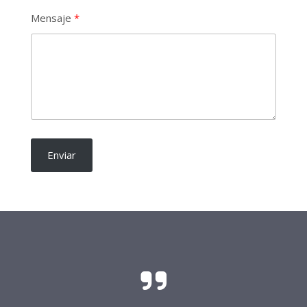
Mensaje
Enviar
El sacrificio y el esfuerzo para que las
candidaturas independientes sean una realidad
requieren del soporte de todo buen ciudadano.
Frente Procandidaturas
Independientes