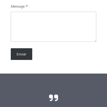
Mensaje
Enviar
El sacrificio y el esfuerzo para que las
candidaturas independientes sean una realidad
requieren del soporte de todo buen ciudadano.
Frente Procandidaturas
Independientes