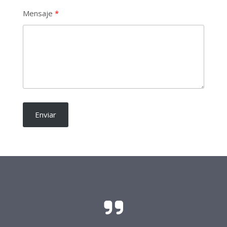
Mensaje
Enviar
El sacrificio y el esfuerzo para que las
candidaturas independientes sean una realidad
requieren del soporte de todo buen ciudadano.
Frente Procandidaturas
Independientes