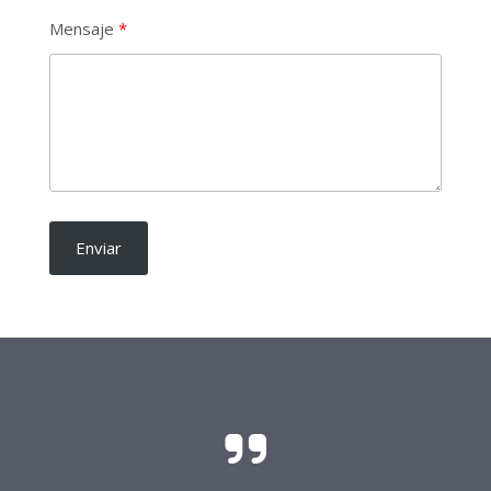
Mensaje
Enviar
El sacrificio y el esfuerzo para que las
candidaturas independientes sean una realidad
requieren del soporte de todo buen ciudadano.
Frente Procandidaturas
Independientes