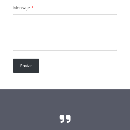
Mensaje
Enviar
El sacrificio y el esfuerzo para que las
candidaturas independientes sean una realidad
requieren del soporte de todo buen ciudadano.
Frente Procandidaturas
Independientes