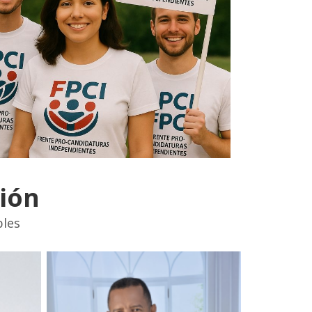
ión
bles