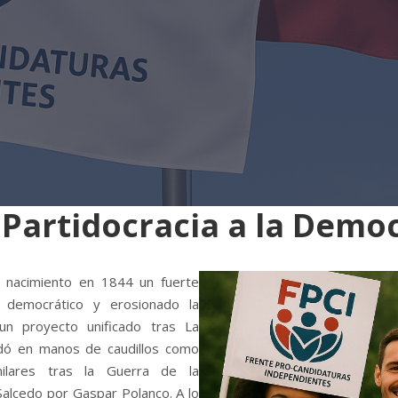
 Partidocracia a la Demo
u nacimiento en 1844 un fuerte
 democrático y erosionado la
 un proyecto unificado tras La
edó en manos de caudillos como
milares tras la Guerra de la
Salcedo por Gaspar Polanco. A lo