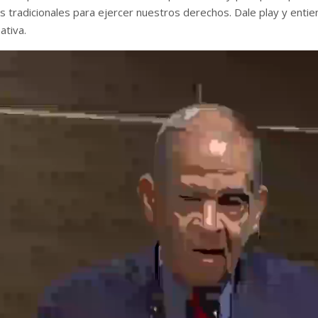
 tradicionales para ejercer nuestros derechos. Dale play y entien
ativa.