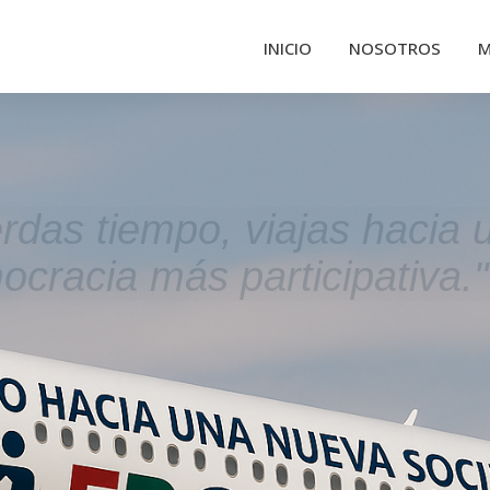
INICIO
NOSOTROS
M
erdas tiempo, viajas hacia 
cracia más participativa."