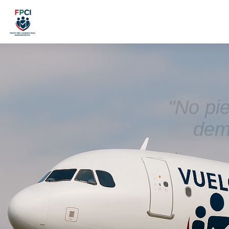
"No pi
demo