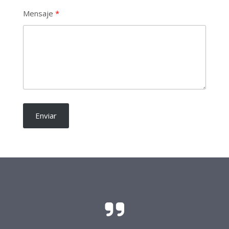
Mensaje
Enviar
El sacrificio y el esfuerzo para que las
candidaturas independientes sean una realidad
requieren del soporte de todo buen ciudadano.
Frente Procandidaturas
Independientes