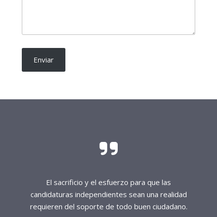
Contactos
Santo Domingo
Calle Francisco Chalas No. 4, Urbanización Máximo
Gómez, Santo Domingo Norte, República Dominicana.
809-980-1908
Santiago
Edificio La República, Calle Restauración No. 138, Cuarta
Planta, Santiago, República Dominicana.
809-581-0030
frenteprocandidaturasindependientes.org