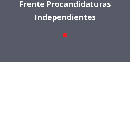
info@frenteprocandidaturasindependientes.org
Nombre
Apellido
Email
Mensaje