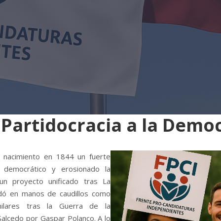
 Partidocracia a la Demo
u nacimiento en 1844 un fuerte
 democrático y erosionado la
 un proyecto unificado tras La
edó en manos de caudillos como
milares tras la Guerra de la
Salcedo por Gaspar Polanco. A lo