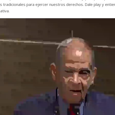
 tradicionales para ejercer nuestros derechos. Dale play y entien
ativa.