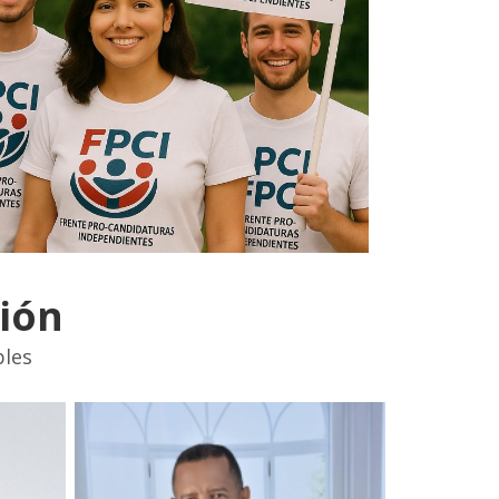
ión
bles