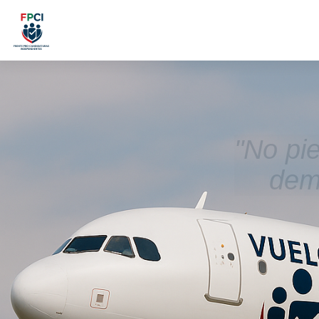
"No pi
demo