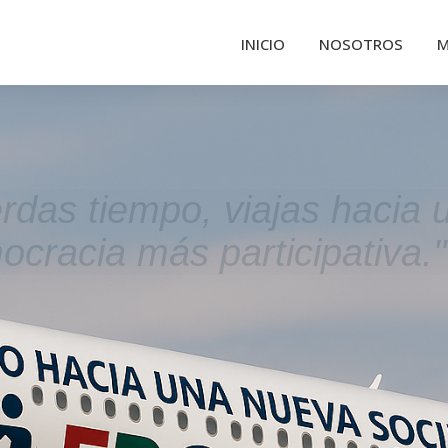
INICIO
NOSOTROS
M
erdas tiempo, viajas hacia 
cracia más participativa."