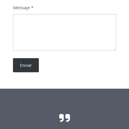
Mensaje
Enviar
El sacrificio y el esfuerzo para que las
candidaturas independientes sean una realidad
requieren del soporte de todo buen ciudadano.
Frente Procandidaturas
Independientes