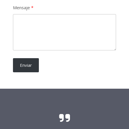
Mensaje
Enviar
El sacrificio y el esfuerzo para que las
candidaturas independientes sean una realidad
requieren del soporte de todo buen ciudadano.
Frente Procandidaturas
Independientes