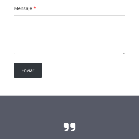
Mensaje
Enviar
El sacrificio y el esfuerzo para que las
candidaturas independientes sean una realidad
requieren del soporte de todo buen ciudadano.
Frente Procandidaturas
Independientes