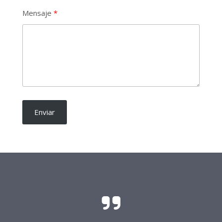
Mensaje
Enviar
El sacrificio y el esfuerzo para que las
candidaturas independientes sean una realidad
requieren del soporte de todo buen ciudadano.
Frente Procandidaturas
Independientes