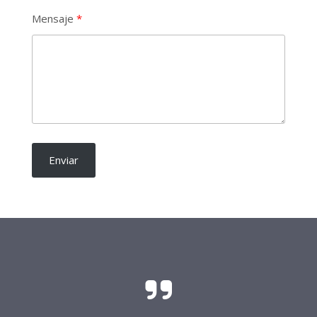
Mensaje
Enviar
El sacrificio y el esfuerzo para que las
candidaturas independientes sean una realidad
requieren del soporte de todo buen ciudadano.
Frente Procandidaturas
Independientes