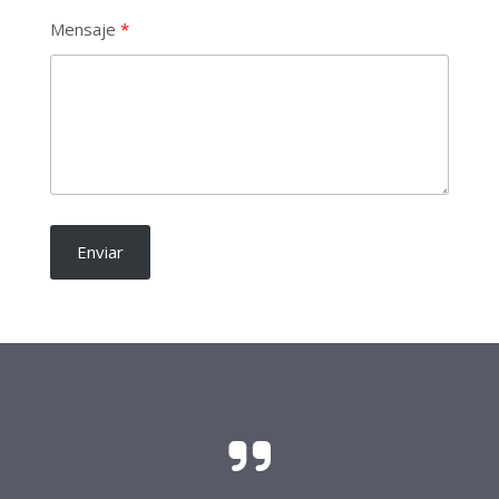
Mensaje
Enviar
El sacrificio y el esfuerzo para que las
candidaturas independientes sean una realidad
requieren del soporte de todo buen ciudadano.
Frente Procandidaturas
Independientes