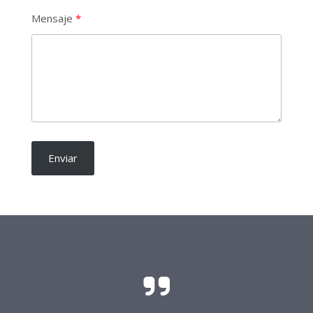
Mensaje
Enviar
El sacrificio y el esfuerzo para que las
candidaturas independientes sean una realidad
requieren del soporte de todo buen ciudadano.
Frente Procandidaturas
Independientes