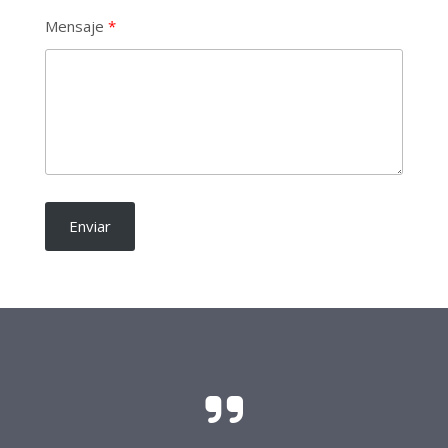
Mensaje
Enviar
El sacrificio y el esfuerzo para que las
candidaturas independientes sean una realidad
requieren del soporte de todo buen ciudadano.
Frente Procandidaturas
Independientes