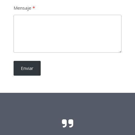
Mensaje
Enviar
El sacrificio y el esfuerzo para que las
candidaturas independientes sean una realidad
requieren del soporte de todo buen ciudadano.
Frente Procandidaturas
Independientes