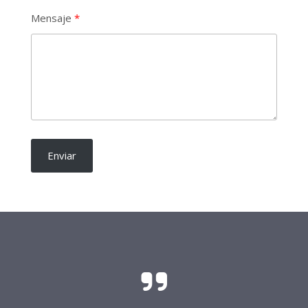
Mensaje
Enviar
El sacrificio y el esfuerzo para que las
candidaturas independientes sean una realidad
requieren del soporte de todo buen ciudadano.
Frente Procandidaturas
Independientes