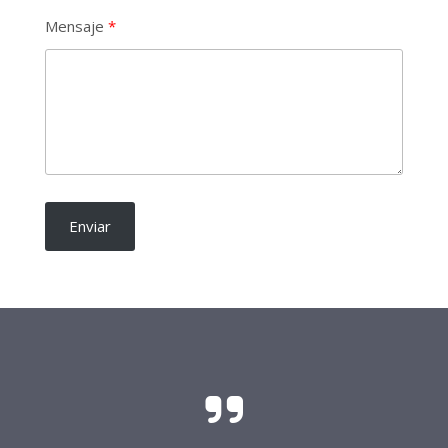
Mensaje
Enviar
El sacrificio y el esfuerzo para que las
candidaturas independientes sean una realidad
requieren del soporte de todo buen ciudadano.
Frente Procandidaturas
Independientes