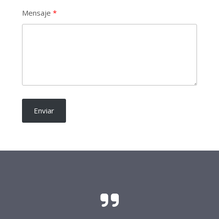
Mensaje
Enviar
El sacrificio y el esfuerzo para que las
candidaturas independientes sean una realidad
requieren del soporte de todo buen ciudadano.
Frente Procandidaturas
Independientes