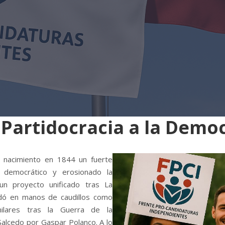
 Partidocracia a la Demo
u nacimiento en 1844 un fuerte
 democrático y erosionado la
 un proyecto unificado tras La
edó en manos de caudillos como
milares tras la Guerra de la
Salcedo por Gaspar Polanco. A lo