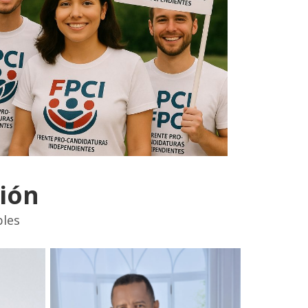
ión
bles