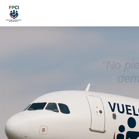
"No pi
demo