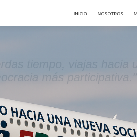
INICIO
NOSOTROS
M
erdas tiempo, viajas hacia 
cracia más participativa."