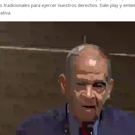
 tradicionales para ejercer nuestros derechos. Dale play y entien
ativa.