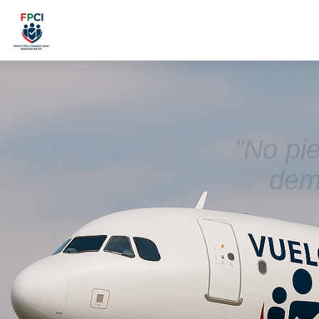
"No pi
demo