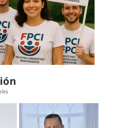
ión
bles