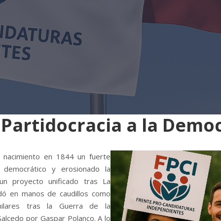
 Partidocracia a la Demo
u nacimiento en 1844 un fuerte
 democrático y erosionado la
 un proyecto unificado tras La
edó en manos de caudillos como
milares tras la Guerra de la
Salcedo por Gaspar Polanco. A lo