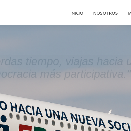
INICIO
NOSOTROS
M
erdas tiempo, viajas hacia 
cracia más participativa."