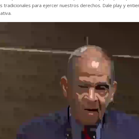
 tradicionales para ejercer nuestros derechos. Dale play y entien
ativa.