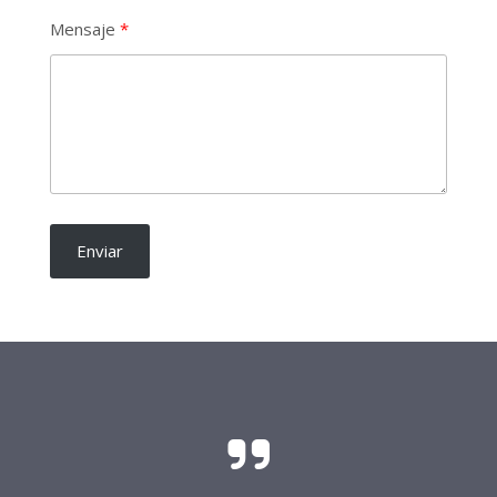
Mensaje
Enviar
El sacrificio y el esfuerzo para que las
candidaturas independientes sean una realidad
requieren del soporte de todo buen ciudadano.
Frente Procandidaturas
Independientes