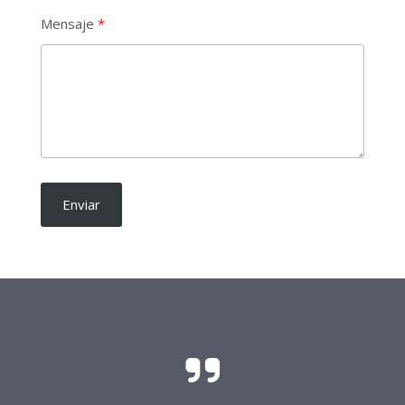
Mensaje
Enviar
El sacrificio y el esfuerzo para que las
candidaturas independientes sean una realidad
requieren del soporte de todo buen ciudadano.
Frente Procandidaturas
Independientes