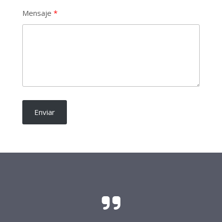
Mensaje
Enviar
El sacrificio y el esfuerzo para que las
candidaturas independientes sean una realidad
requieren del soporte de todo buen ciudadano.
Frente Procandidaturas
Independientes